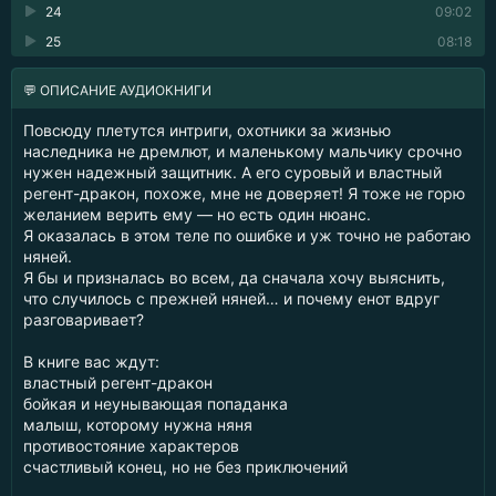
24
09:02
25
08:18
💬 ОПИСАНИЕ АУДИОКНИГИ
Повсюду плетутся интриги, охотники за жизнью
наследника не дремлют, и маленькому мальчику срочно
нужен надежный защитник. А его суровый и властный
регент-дракон, похоже, мне не доверяет! Я тоже не горю
желанием верить ему — но есть один нюанс.
Я оказалась в этом теле по ошибке и уж точно не работаю
няней.
Я бы и призналась во всем, да сначала хочу выяснить,
что случилось с прежней няней… и почему енот вдруг
разговаривает?
В книге вас ждут:
властный регент-дракон
бойкая и неунывающая попаданка
малыш, которому нужна няня
противостояние характеров
счастливый конец, но не без приключений