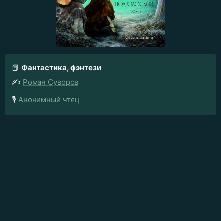
📕
Фантастика, фэнтези
✍️
Роман Суворов
🎙️
Анонимный чтец