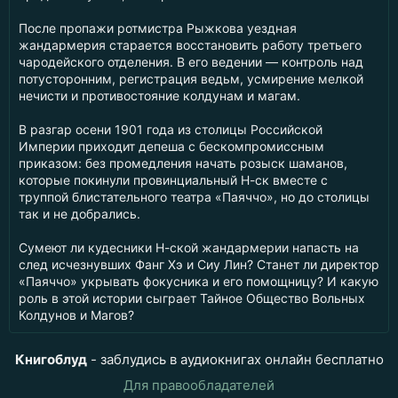
После пропажи ротмистра Рыжкова уездная
жандармерия старается восстановить работу третьего
чародейского отделения. В его ведении — контроль над
потусторонним, регистрация ведьм, усмирение мелкой
нечисти и противостояние колдунам и магам.
В разгар осени 1901 года из столицы Российской
Империи приходит депеша с бескомпромиссным
приказом: без промедления начать розыск шаманов,
которые покинули провинциальный Н-ск вместе с
труппой блистательного театра «Паяччо», но до столицы
так и не добрались.
Сумеют ли кудесники Н-ской жандармерии напасть на
след исчезнувших Фанг Хэ и Сиу Лин? Станет ли директор
«Паяччо» укрывать фокусника и его помощницу? И какую
роль в этой истории сыграет Тайное Общество Вольных
Колдунов и Магов?
Книгоблуд
- заблудись в аудиокнигах онлайн бесплатно
Для правообладателей