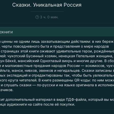
Сказки. Уникальная Россия
🕒
3 ч. 0 мин.
ИОКНИГИ
 ценны не одним лишь захватывающим действием: в них береж
, черты повседневного быта и представления о мире народов
а страницах этой книги оживают удивительные герои, рождённы
ией: чукотский Бусинный хозяин, ненецкая Пепельная женщина,
ун Бёккё, мансийский Одноглазый вихрь и многие другие. В сб
 и малоизвестные предания народов России — эскимосов, чукч
уйльта, манси, нивхов, эвенков и негидальцев. Сказки записаны 
ых экспедиций и отредактированы так, чтобы быть увлекател
кого круга читателей. В книге размещены QR-коды: по ним мож
о и слушать сказки — по-русски и на языке оригинала в исполне
зчиков.
жит дополнительный материал в виде ПДФ-файла, который вы м
ице аудиокниги на сайте после её покупки.