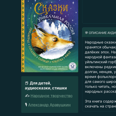
💬 ОПИСАНИЕ АУД
Народные сказки
хранятся обычаи
далёких эпох. Н
народной фантаз
уйльтинский горб
включены редкие
долган, ненцев, 
время фольклорн
для самого широ
📕
Для детей,
только читать, н
аудиосказки, стишки
народных расска
✍️
Народное творчество
Эта книга содер
🎙️
Александр Аравушкин
скачать на стран