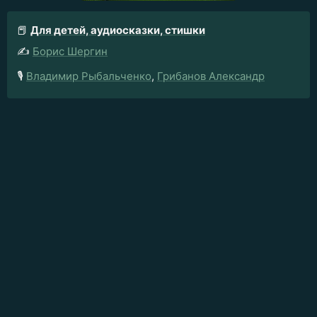
📕
Для детей, аудиосказки, стишки
✍️
Борис Шергин
🎙️
Владимир Рыбальченко
,
Грибанов Александр