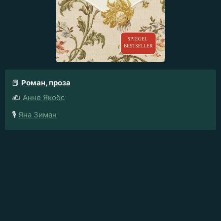
📕
Роман, проза
✍️
Анне Якобс
🎙️
Яна Зиман