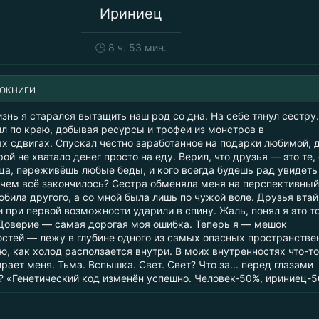
Ириниец
🕒
8 ч. 53 мин.
ИОКНИГИ
нь я старался вытащить наш род со дна. На себе тянул сестру.
л по краю, добывая ресурсы и трофеи из монстров в
х сдвигах. Спускал честно заработанное на подарки любимой, 
ой не хватало денег просто на еду. Верил, что друзья — это те,
ца, переживёшь любые беды, и кого всегда будешь рад увидеть
И чем всё закончилось? Сестра обменяла меня на перспективный
била другого, а со мной была лишь по чужой воле. Друзья вта
 при первой возможности ударили в спину. Жаль, понял я это т
Доверие — самая дорогая моя ошибка. Теперь я — мешок
стей — лежу в глубине одного из самых опасных пространстве
, как холод расползается внутри. В моих внутренностях что-то
рает меня. Тьма. Вспышка. Свет. Свет? Что за... перед глазами
? «Генетический код изменён успешно. Человек-50%, ириниец-5