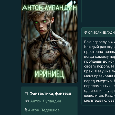
💬 ОПИСАНИЕ АУД
Всю взрослую жиз
Каждый раз ходи
пространственны
когда самому пор
пройдёшь до кон
своего порога. 
брак. Девушка лю
меня презирали и
перед смертью. 
переломанных ко
сдвигов и ощущаю
📕
Фантастика, фэнтези
шевелится. Разди
мельтешат слова
✍️
Антон Лупандин
🎙️
Антон Ледешков