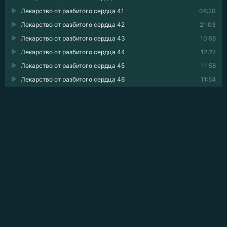
Лекарство от разбитого сердца 41
08:20
Лекарство от разбитого сердца 42
21:03
Лекарство от разбитого сердца 43
10:58
Лекарство от разбитого сердца 44
12:27
Лекарство от разбитого сердца 45
11:58
Лекарство от разбитого сердца 46
11:54
Лекарство от разбитого сердца 47
08:26
Лекарство от разбитого сердца 48
13:24
Лекарство от разбитого сердца 49
15:50
Лекарство от разбитого сердца 50
07:10
💬 ОПИСАНИЕ АУДИОКНИГИ
Тереза Коллин — начинающая целительница, и первая же
смена становится для нее испытанием. Дарен Мортенс —
некромант по прозвищу господин Последний Шанс: он
возвращает людей с порога смерти, каждый раз
расплачиваясь собственной силой. Однажды, потеряв
контроль над магией, он погубил того, кто был ему дорог,