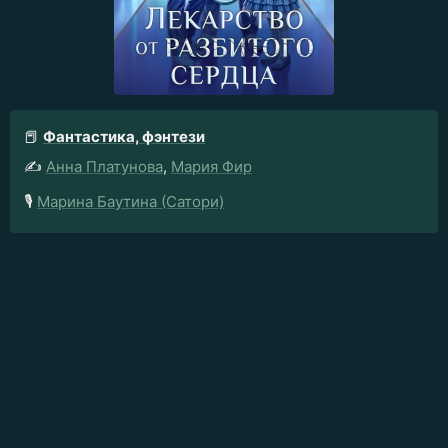
📕
Фантастика, фэнтези
✍️
Анна Платунова
,
Мария Фир
🎙️
Марина Баутина (Сатори)