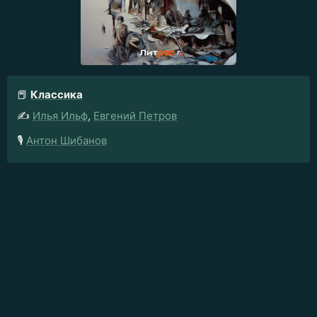
📕
Классика
✍️
Илья Ильф
,
Евгений Петров
🎙️
Антон Шибанов