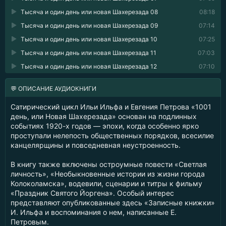
Тысяча и один день или новая Шахерезада 08
08:18
Тысяча и один день или новая Шахерезада 09
07:14
Тысяча и один день или новая Шахерезада 10
07:25
Тысяча и один день или новая Шахерезада 11
07:03
Тысяча и один день или новая Шахерезада 12
07:10
💬 ОПИСАНИЕ АУДИОКНИГИ
Сатирический цикл Ильи Ильфа и Евгения Петрова «1001
день, или Новая Шахерезада» основан на подлинных
событиях 1920-х годов — эпохи, когда особенно ярко
проступали нелепость общественных порядков, всесилие
канцелярщины и повседневная неустроенность.
В книгу также включены остроумные повести «Светлая
личность», «Необыкновенные истории из жизни города
Колоколамска», водевили, сценарии и титры к фильму
«Праздник Святого Йоргена». Особый интерес
представляют опубликованные здесь «Записные книжки»
И. Ильфа и воспоминания о нем, написанные Е.
Петровым.