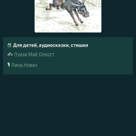
📕
Для детей, аудиосказки, стишки
✍️
Луиза Мэй Олкотт
🎙️
Лина Новач