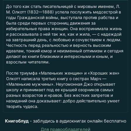
До того как стать писательницей с мировым именем, Л.
М. Олкотт (1832—1888) успела послужить медсестрой в
годы Гражданской войны, выступала против рабства и
была среди первых сторонниц движения за
избирательные права женщин. Она воспринимала жизнь
и рассказывала о ней так же, как и жила, — с надеждой
на завтрашний день, с любовью и сочувствием к людям.
Честность перед реальностью и верность высоким
идеалам, тонкий юмор и неизменный оптимизм и сегодня
делают ее книги близкими и интересными и юным, и
взрослым читателям.
После триумфа «Маленьких женщин» и «Хороших жен»
Олкотт написала третью книгу о сестрах Марч —
«Маленькие мужчины». Неугомонная Джо открывает
школу и принимает под ее крышей озорников самых
разных возрастов и нравов. Без жестких запретов и
назиданий она доказывает: добро действительно умеет
творить чудеса.
Книгоблуд
- заблудись в аудиокнигах онлайн бесплатно
Для правообладателей