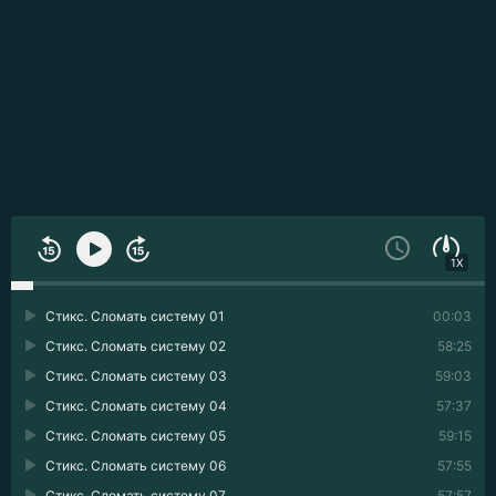
1X
Стикс. Сломать систему 01
00:03
Стикс. Сломать систему 02
58:25
Стикс. Сломать систему 03
59:03
Стикс. Сломать систему 04
57:37
Стикс. Сломать систему 05
59:15
Стикс. Сломать систему 06
57:55
Стикс. Сломать систему 07
57:57