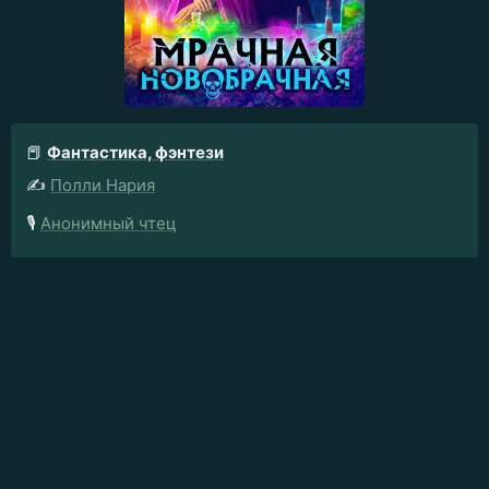
📕
Фантастика, фэнтези
✍️
Полли Нария
🎙️
Анонимный чтец