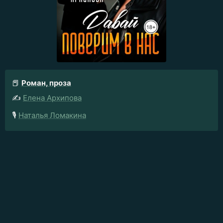
📕
Роман, проза
✍️
Елена Архипова
🎙️
Наталья Ломакина