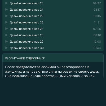
Давай поверим в нас 23
08:37
Давай поверим в нас 24
08:17
Давай поверим в нас 25
08:15
Давай поверим в нас 26
11:31
Давай поверим в нас 27
07:25
Давай поверим в нас 28
08:16
Давай поверим в нас 29
12:08
Давай поверим в нас 30
08:43
💬 ОПИСАНИЕ АУДИОКНИГИ
После предательства любимой он разочаровался в
женщинах и направил все силы на развитие своего дела.
Она поднялась с нуля собственными усилиями: за ней
прочно закрепилось прозвище Люся-железобетон, хватка
у неё бульдожья, а мужчины-шовинисты давно довели её
до белого каления.
Оба состоялись и ни в чём не нуждаются — и оба
убеждены, что любви не существует, как и шанса на
счастливую семью.