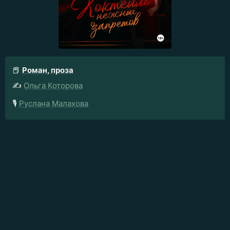
📕
Роман, проза
✍️
Ольга Которова
🎙️
Руслана Малахова