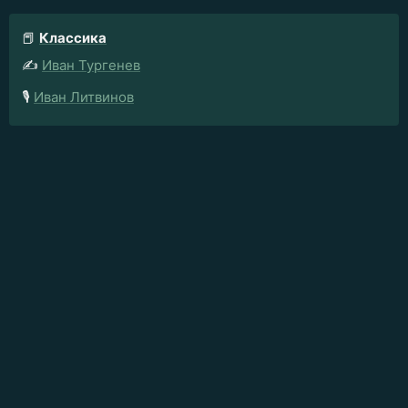
📕
Классика
✍️
Иван Тургенев
🎙️
Иван Литвинов