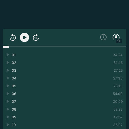
1X
01
34:24
02
31:46
03
27:25
04
27:33
05
23:10
06
54:00
07
30:09
08
52:23
09
47:57
10
36:07