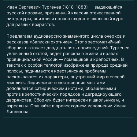
Иван Сергеевич Тургенев (1818–1883) — выдающийся
русский прозаик, признанный классик отечественной
литературы, чьи книги прочно входят в школьный курс
для разных возрастов.
Предлагаем аудиоверсию знаменитого цикла очерков и
рассказов «Записки охотника». Этот хрестоматийный
сборник включает двадцать пять произведений. Тургенев,
увлечённый охотой, ведёт рассказ о жизни и нравах
провинциальной России — помещиков и крепостных. В
текстах с особой теплотой изображена природа средней
полосы, поднимаются крестьянские проблемы,
раскрываются их характеры, внутренний мир и способ
мыслить. Лирическое повествование местами
дополняется сатирическими нотами, обращёнными
против крепостнических порядков и деградирующего
дворянства. Сборник будет интересен и школьникам, и
взрослым. Слушайте в превосходном исполнении Ивана
Литвинова!
Книгоблуд
- заблудись в аудиокнигах онлайн бесплатно
Для правообладателей