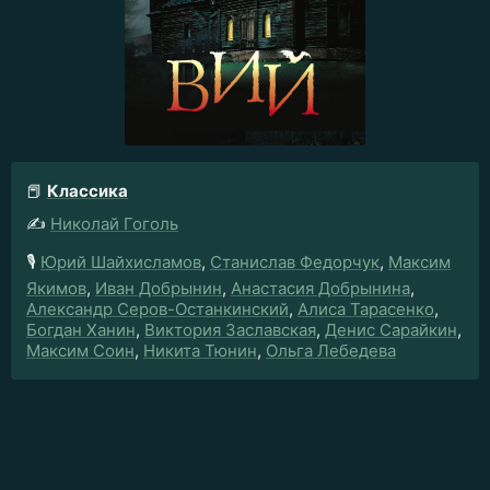
📕
Классика
✍️
Николай Гоголь
🎙️
Юрий Шайхисламов
,
Станислав Федорчук
,
Максим
Якимов
,
Иван Добрынин
,
Анастасия Добрынина
,
Александр Серов-Останкинский
,
Алиса Тарасенко
,
Богдан Ханин
,
Виктория Заславская
,
Денис Сарайкин
,
Максим Соин
,
Никита Тюнин
,
Ольга Лебедева