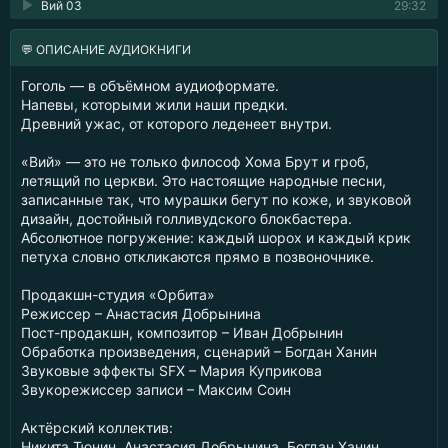
Вий 03
29:32
💬 ОПИСАНИЕ АУДИОКНИГИ
Гоголь — в объёмном аудиоформате.
Напевы, которыми жили наши предки.
Древний ужас, от которого леденеет внутри.
«Вий» — это не только философ Хома Брут и гроб,
летящий по церкви. Это настоящие народные песни,
записанные так, что мурашки бегут по коже, и звуковой
дизайн, достойный голливудского блокбастера.
Абсолютное погружение: каждый шорох и каждый крик
петуха словно откликаются прямо в позвоночнике.
Продакшн-студия «Орбита»
Режиссер – Анастасия Добрынина
Пост-продакшн, композитор – Иван Добрынин
Обработка произведения, сценарий – Богдан Ханин
Звуковые эффекты SFX – Мария Куприкова
Звукорежиссер записи – Максим Соин
Актёрский коллектив:
Никита Тюнин, Анастасия Добрынина, Богдан Ханин,