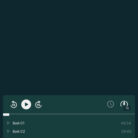
1X
Вий 01
49:34
Вий 02
39:46