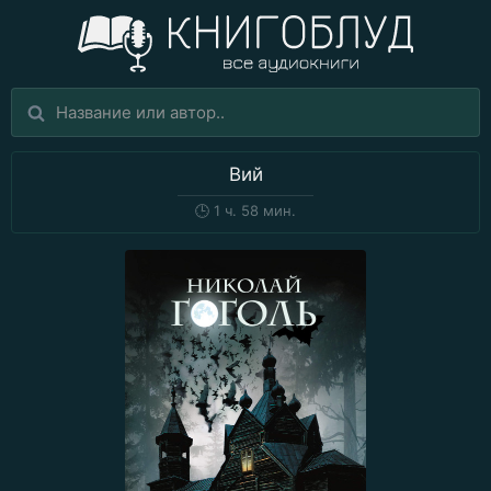
Вий
🕒
1 ч. 58 мин.