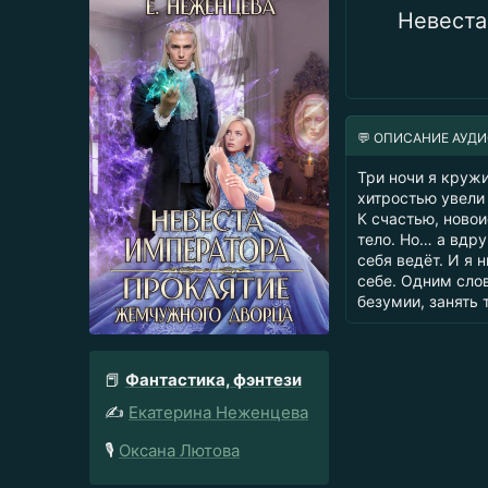
Невеста
💬 ОПИСАНИЕ АУД
Три ночи я кружи
хитростью увели
К счастью, ново
тело. Но… а вдр
себя ведёт. И я 
себе. Одним сло
безумии, занять 
📕
Фантастика, фэнтези
✍️
Екатерина Неженцева
🎙️
Оксана Лютова