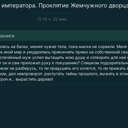
 императора. Проклятие Жемчужного дворц
🕒
10 ч. 32 мин.
ИОКНИГИ
лась на балах, меняя чужие тела, пока маски не сорвали. Меня
 в иной мир и умудрились прикончить прямо на собственной сва
испечённый муж успел вытащить мою душу и сотворить для неё 
уг он и сам приложил руку к покушению? Слишком подозрительн
никак не разберусь, то ли придушить его хочется, то ли прижать 
вом, дел невпроворот: распутать тайны прошлого, выжить в это
трон и… вырастить дерево!