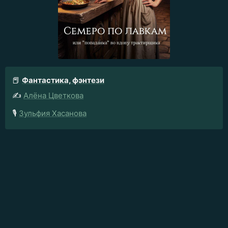
📕
Фантастика, фэнтези
✍️
Алёна Цветкова
🎙️
Зульфия Хасанова