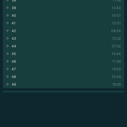
38
11:26
39
12:43
40
10:07
41
13:31
42
08:34
43
13:22
44
07:22
45
15:44
46
11:36
47
15:53
48
10:49
49
18:29
💬 ОПИСАНИЕ АУДИОКНИГИ
НЕЗАКОННОЕ ПОТРЕБЛЕНИЕ НАРКОТИЧЕСКИХ СРЕДСТВ,
ПСИХОТРОПНЫХ ВЕЩЕСТВ И ИХ АНАЛОГОВ ВРЕДИТ
ЗДОРОВЬЮ, А ИХ НЕЗАКОННЫЙ ОБОРОТ ЗАПРЕЩЕН И
ВЛЕЧЕТ ОТВЕТСТВЕННОСТЬ, УСТАНОВЛЕННУЮ