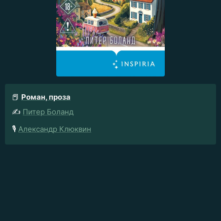
📕
Роман, проза
✍️
Питер Боланд
🎙️
Александр Клюквин