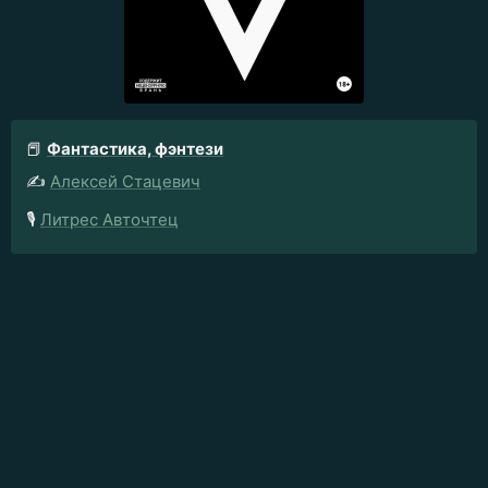
📕
Фантастика, фэнтези
✍️
Алексей Стацевич
🎙️
Литрес Авточтец