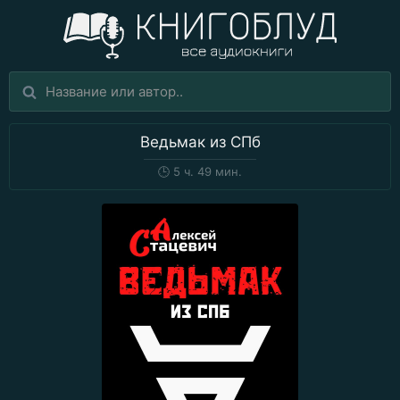
Ведьмак из СПб
🕒
5 ч. 49 мин.