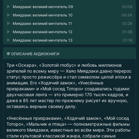
Миядзаки: великий мечтатель 09
05:09
Миядзаки: великий мечтатель 10
06:34
Миядзаки: великий мечтатель 11
02:26
Миядзаки: великий мечтатель 12
01:38
Миядзаки: великий мечтатель 13
01:19
💬 ОПИСАНИЕ АУДИОКНИГИ
Три «Оскара», «Золотой глобус» и любовь миллионов
зрителей по всему миру — Хаяо Миядзаки давно перерос
статус просто режиссёра и стал символом целой эпохи в
анимации. Его «Ходячий замок», «Унесённые
призраками» и «Мой сосед Тоторо» создавались годами:
двухчасовая лента — это примерно 170 тысяч кадров, и
даже в 85 лет мастер по-прежнему рисует их вручную,
оставаясь верным своему делу.
«Унесённые призраками», «Ходячий замок», «Мой сосед
Тоторо», «Мальчик и птица» — полнометражные фильмы
великого Миядзаки, известные во всём мире. Эти работы
стали культовой классикой жанра, собрали самые