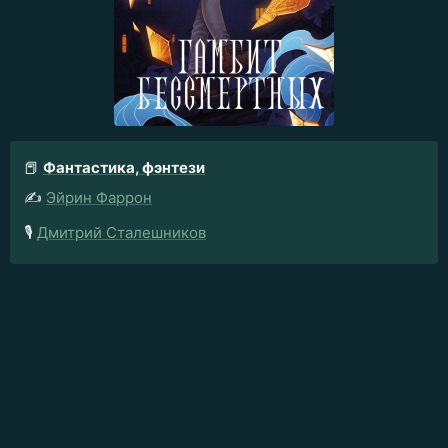
📕
Фантастика, фэнтези
✍️
Эйрин Фаррон
🎙️
Дмитрий Сталешников