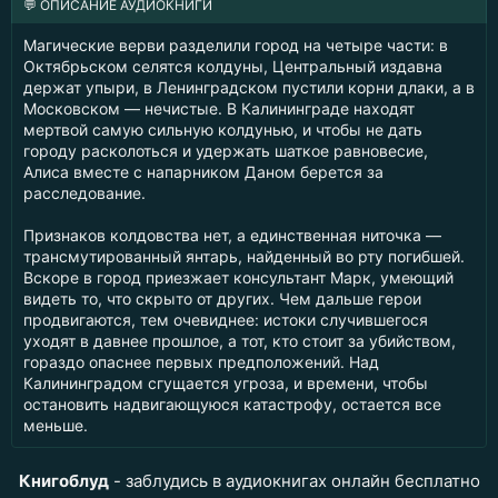
💬 ОПИСАНИЕ АУДИОКНИГИ
Магические верви разделили город на четыре части: в
Октябрьском селятся колдуны, Центральный издавна
держат упыри, в Ленинградском пустили корни длаки, а в
Московском — нечистые. В Калининграде находят
мертвой самую сильную колдунью, и чтобы не дать
городу расколоться и удержать шаткое равновесие,
Алиса вместе с напарником Даном берется за
расследование.
Признаков колдовства нет, а единственная ниточка —
трансмутированный янтарь, найденный во рту погибшей.
Вскоре в город приезжает консультант Марк, умеющий
видеть то, что скрыто от других. Чем дальше герои
продвигаются, тем очевиднее: истоки случившегося
уходят в давнее прошлое, а тот, кто стоит за убийством,
гораздо опаснее первых предположений. Над
Калининградом сгущается угроза, и времени, чтобы
остановить надвигающуюся катастрофу, остается все
меньше.
Книгоблуд
- заблудись в аудиокнигах онлайн бесплатно