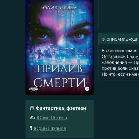
💬 ОПИСАНИЕ АУД
В обновившемся 
Оставшись без м
наводнения — Пр
против воли оказ
Но что, если име
📕
Фантастика, фэнтези
✍️
Юлия Легина
🎙️
Юрий Гаханов