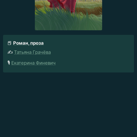
📕
Роман, проза
✍️
Татьяна Грачёва
🎙️
Екатерина Финевич