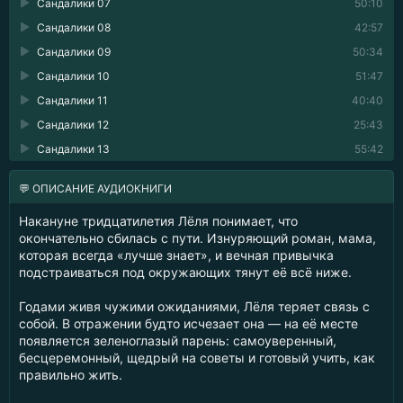
Сандалики 07
50:10
Сандалики 08
42:57
Сандалики 09
50:34
Сандалики 10
51:47
Сандалики 11
40:40
Сандалики 12
25:43
Сандалики 13
55:42
💬 ОПИСАНИЕ АУДИОКНИГИ
Накануне тридцатилетия Лёля понимает, что
окончательно сбилась с пути. Изнуряющий роман, мама,
которая всегда «лучше знает», и вечная привычка
подстраиваться под окружающих тянут её всё ниже.
Годами живя чужими ожиданиями, Лёля теряет связь с
собой. В отражении будто исчезает она — на её месте
появляется зеленоглазый парень: самоуверенный,
бесцеремонный, щедрый на советы и готовый учить, как
правильно жить.