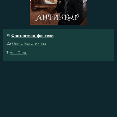
📕
Фантастика, фэнтези
✍️
Ольга Богатикова
🎙️
Ася Серг