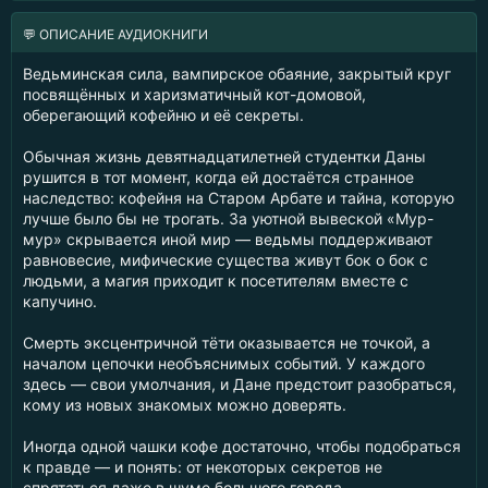
💬 ОПИСАНИЕ АУДИОКНИГИ
Ведьминская сила, вампирское обаяние, закрытый круг
посвящённых и харизматичный кот-домовой,
оберегающий кофейню и её секреты.
Обычная жизнь девятнадцатилетней студентки Даны
рушится в тот момент, когда ей достаётся странное
наследство: кофейня на Старом Арбате и тайна, которую
лучше было бы не трогать. За уютной вывеской «Мур-
мур» скрывается иной мир — ведьмы поддерживают
равновесие, мифические существа живут бок о бок с
людьми, а магия приходит к посетителям вместе с
капучино.
Смерть эксцентричной тёти оказывается не точкой, а
началом цепочки необъяснимых событий. У каждого
здесь — свои умолчания, и Дане предстоит разобраться,
кому из новых знакомых можно доверять.
Иногда одной чашки кофе достаточно, чтобы подобраться
к правде — и понять: от некоторых секретов не
спрятаться даже в шуме большого города.