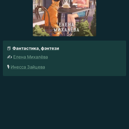
📕
Фантастика, фэнтези
✍️
Елена Михалёва
🎙️
Инесса Зайцева