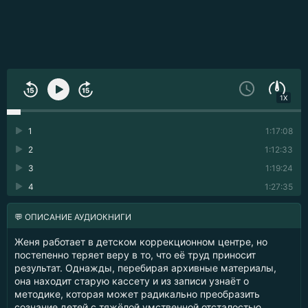
1X
1
1:17:08
2
1:12:33
3
1:19:24
4
1:27:35
💬 ОПИСАНИЕ АУДИОКНИГИ
Женя работает в детском коррекционном центре, но
постепенно теряет веру в то, что её труд приносит
результат. Однажды, перебирая архивные материалы,
она находит старую кассету и из записи узнаёт о
методике, которая может радикально преобразить
сознание детей с тяжёлой умственной отсталостью.