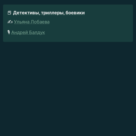
📕
Детективы, триллеры, боевики
✍️
Ульяна Лобаева
🎙️
Андрей Балдук