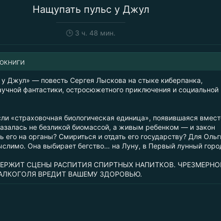
Нащупать пульс у Джул
🕒
3 ч. 48 мин.
ИОКНИГИ
 у Джул» — повесть Сергея Лыскова на стыке киберпанка,
аучной фантастики, остросюжетного приключения и социальной
если «страховочная биологическая единица», появившаяся вмест
азалась не безликой биомассой, а живым ребенком — и закон
ь его на органы? Смириться и отдать его государству? Для Ольг
ыслимо. Она выбирает бегство… на Луну, в Первый лунный горо
ЕРЖИТ СЦЕНЫ РАСПИТИЯ СПИРТНЫХ НАПИТКОВ. ЧРЕЗМЕРНО
АЛКОГОЛЯ ВРЕДИТ ВАШЕМУ ЗДОРОВЬЮ.