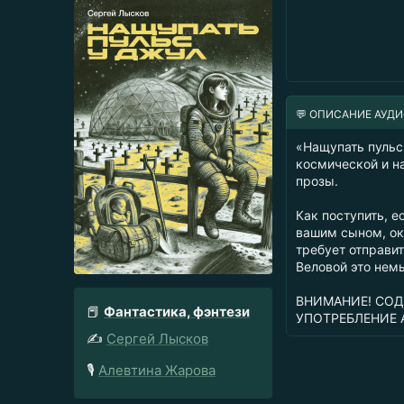
💬 ОПИСАНИЕ АУД
«Нащупать пульс
космической и н
прозы.
Как поступить, 
вашим сыном, ок
требует отправит
Веловой это нем
ВНИМАНИЕ! СОД
📕
Фантастика, фэнтези
УПОТРЕБЛЕНИЕ 
✍️
Сергей Лысков
🎙️
Алевтина Жарова