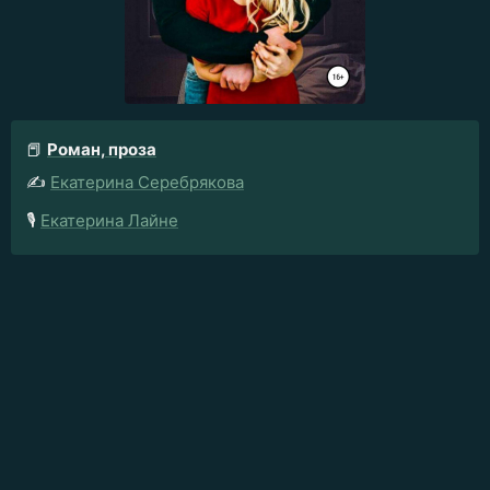
📕
Роман, проза
✍️
Екатерина Серебрякова
🎙️
Екатерина Лайне