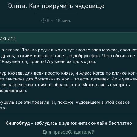
Элита. Как приручить чудовище
🕒
8 ч. 18 мин.
ИОКНИГИ
в сказке! Только родная мама тут скорее злая мачеха, сводна
дрянь, а отчим внезапно тянет на добрую фею. Чего обычно не
 Разумеется, принца! А у меня их целых два.
ур Князев, для всех просто Князь, и Алекс Котов по кличке Кот
о пансиона для богатеньких уро… то есть детишек. Их и уважаю
з их разрешения к ним не обращаются. Можно лишь смотреть
восхищаться.
рушила все эти правила. И, похоже, чудовищем в этой сказке
 я.
Книгоблуд
- заблудись в аудиокнигах онлайн бесплатно
Для правообладателей