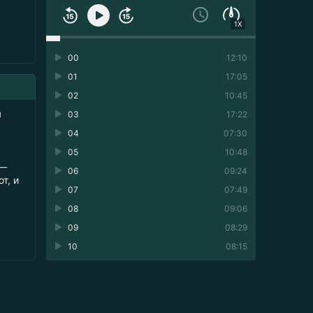
1X
00
12:10
01
17:05
02
10:45
я
03
17:22
04
07:30
05
10:48
 —
06
09:24
т, и
07
07:49
08
09:06
09
08:29
10
08:15
11
10:25
12
11:28
13
07:32