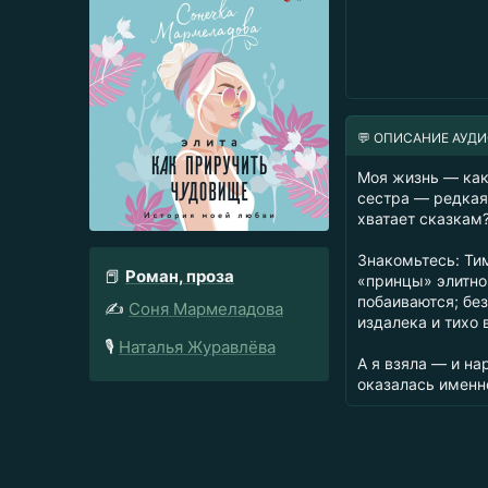
💬 ОПИСАНИЕ АУД
Моя жизнь — как 
сестра — редкая 
хватает сказкам?
Знакомьтесь: Тим
📕
Роман, проза
«принцы» элитног
побаиваются; бе
✍️
Соня Мармеладова
издалека и тихо 
🎙️
Наталья Журавлёва
А я взяла — и на
оказалась именно