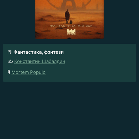
📕
Фантастика, фэнтези
✍️
Константин Шабалдин
🎙️
Mortem Populo