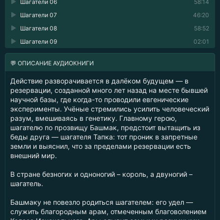
Шагатели 06
58:14
Шагатели 07
46:20
Шагатели 08
58:52
Шагатели 09
02:01
💬 ОПИСАНИЕ АУДИОКНИГИ
Действие разворачивается в далёком будущем — в
резервации, созданной много лет назад на месте бывшей
научной базы, где когда-то проводили евгенические
эксперименты. Учёные стремились усилить человеческий
разум, вмешиваясь в генетику. Главному герою,
шагателю по прозвищу Башмак, предстоит вытащить из
беды друга — шагателя Тапка: тот проник в запретные
земли и выяснил, что за пределами резервации есть
внешний мир.
В стране безногих и одноногий – король, а двуногий –
шагатель.
Башмаку не повезло родиться шагателем: его удел —
служить благородным арам, отмеченным благоволением