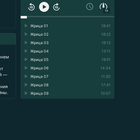
1X
Жрица 01
18:41
Жрица 02
18:22
Жрица 03
16:12
Жрица 04
13:11
енем
Жрица 05
19:51
Жрица 06
14:34
ет
й —
Жрица 07
11:30
Жрица 08
17:41
ения
йны.
Жрица 09
10:07
Жрица 10
18:45
Жрица 11
09:40
Жрица 12
15:00
Жрица 13
09:38
Жрица 14
12:54