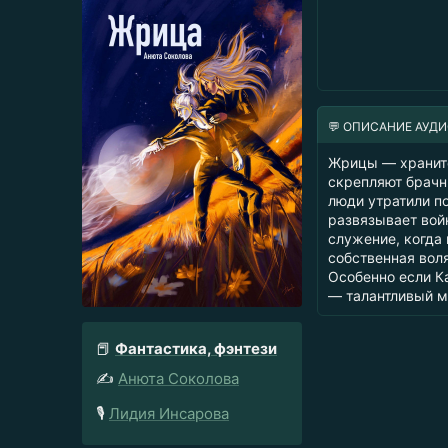
💬 ОПИСАНИЕ АУД
Жрицы — храните
скрепляют брачн
люди утратили п
развязывает вой
служение, когда
собственная вол
Особенно если К
— талантливый м
📕
Фантастика, фэнтези
✍️
Анюта Соколова
🎙️
Лидия Инсарова