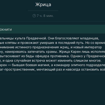
Жрица
🕒
7 ч. 8 мин.
ИОКНИГИ
льницы культа Предвечной. Они благословляют младенцев,
ые клятвы и провожают умерших в последний путь. Но со врем
онимание истинного предназначения жриц, и новый император
ну, намереваясь запечатать храмы. Жрица Карен лишь исполня
 вытаскивает из беды офицера противника. Однако у Предвечно
я, и одна случайная встреча может изменить слишком многое.
арен — бывшая боевая магиня, а командер элитного подраздел
аг-пространственник, мечтающий раз и навсегда остановить во