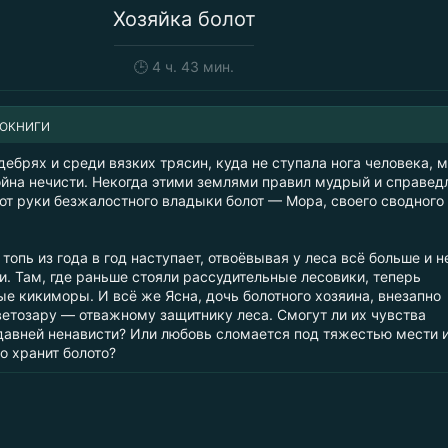
Хозяйка болот
🕒
4 ч. 43 мин.
ИОКНИГИ
дебрях и среди вязких трясин, куда не ступала нога человека, 
война нечисти. Некогда этими землями правил мудрый и справе
 от руки безжалостного владыки болот — Мора, своего сводного
 топь из года в год наступает, отвоёвывая у леса всё больше и н
и. Там, где раньше стояли рассудительные лесовики, теперь
е кикиморы. И всё же Ясна, дочь болотного хозяина, внезапно
ветозару — отважному защитнику леса. Смогут ли их чувства
давней ненависти? Или любовь сломается под тяжестью мести 
о хранит болото?