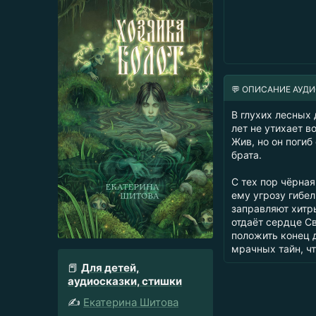
💬 ОПИСАНИЕ АУД
В глухих лесных 
лет не утихает 
Жив, но он погиб
брата.
С тех пор чёрная
ему угрозу гибел
заправляют хитры
отдаёт сердце С
положить конец 
мрачных тайн, чт
📕
Для детей,
аудиосказки, стишки
✍️
Екатерина Шитова