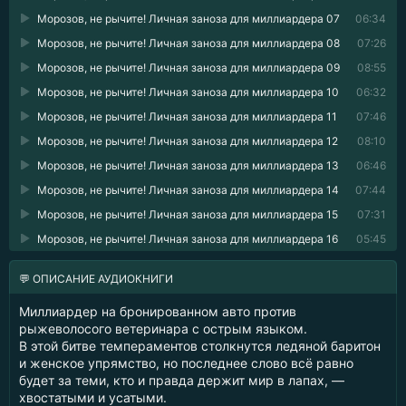
Морозов, не рычите! Личная заноза для миллиардера 07
06:34
Морозов, не рычите! Личная заноза для миллиардера 08
07:26
Морозов, не рычите! Личная заноза для миллиардера 09
08:55
Морозов, не рычите! Личная заноза для миллиардера 10
06:32
Морозов, не рычите! Личная заноза для миллиардера 11
07:46
Морозов, не рычите! Личная заноза для миллиардера 12
08:10
Морозов, не рычите! Личная заноза для миллиардера 13
06:46
Морозов, не рычите! Личная заноза для миллиардера 14
07:44
Морозов, не рычите! Личная заноза для миллиардера 15
07:31
Морозов, не рычите! Личная заноза для миллиардера 16
05:45
💬 ОПИСАНИЕ АУДИОКНИГИ
Миллиардер на бронированном авто против
рыжеволосого ветеринара с острым языком.
В этой битве темпераментов столкнутся ледяной баритон
и женское упрямство, но последнее слово всё равно
будет за теми, кто и правда держит мир в лапах, —
хвостатыми и усатыми.