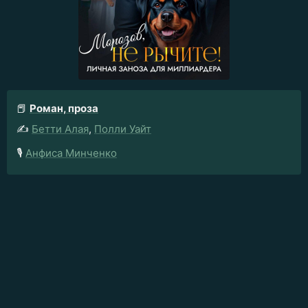
📕
Роман, проза
✍️
Бетти Алая
,
Полли Уайт
🎙️
Анфиса Минченко