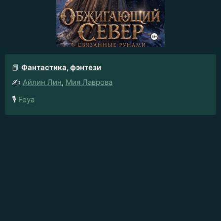
📕
Фантастика, фэнтези
✍️
Айлин Лин
,
Мия Лаврова
🎙️
Feya