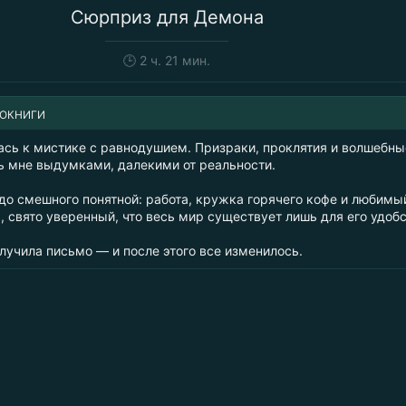
Сюрприз для Демона
🕒
2 ч. 21 мин.
ИОКНИГИ
лась к мистике с равнодушием. Призраки, проклятия и волшебны
ь мне выдумками, далекими от реальности.
до смешного понятной: работа, кружка горячего кофе и любимы
, свято уверенный, что весь мир существует лишь для его удобс
лучила письмо — и после этого все изменилось.