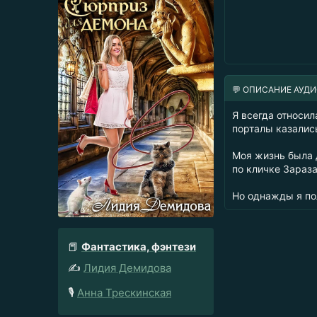
💬 ОПИСАНИЕ АУД
Я всегда относи
порталы казалис
Моя жизнь была 
по кличке Зараза
Но однажды я по
📕
Фантастика, фэнтези
✍️
Лидия Демидова
🎙️
Анна Трескинская