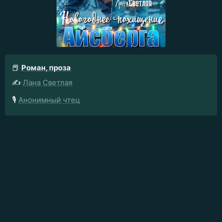
📕
Роман, проза
✍️
Лана Светлая
🎙️
Анонимный чтец