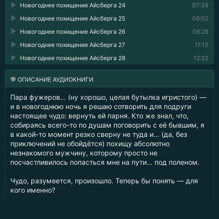
Новогоднее похищение Айсберга 24
07:39
Новогоднее похищение Айсберга 25
08:02
Новогоднее похищение Айсберга 26
06:28
Новогоднее похищение Айсберга 27
11:15
Новогоднее похищение Айсберга 28
12:22
💬 ОПИСАНИЕ АУДИОКНИГИ
Пара фужеров… (ну хорошо, целая бутылка игристого) —
и в новогоднюю ночь я решаю сотворить для подруги
настоящее чудо: вернуть ей парня. Кто же знал, что,
собираясь всего-то по душам поговорить с её бывшим, я
в какой-то момент резко сверну не туда и… (да, без
приключений не обойдётся) похищу абсолютно
незнакомого мужчину, которому просто не
посчастливилось попасться мне на пути… под поленом.
Чудо, разумеется, произошло. Теперь бы понять — для
кого именно?
Для подруги, для меня или… для этого айсберга, от
одного холодного взгляда которого у меня внутри